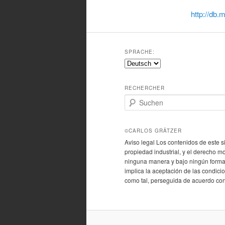
http://db.
SPRACHE:
RECHERCHER
S
u
c
h
©CARLOS GRÄTZER
e
Aviso legal Los contenidos de este s
n
propiedad industrial, y el derecho m
ninguna manera y bajo ningún formato
implica la aceptación de las condicio
como tal, perseguida de acuerdo con